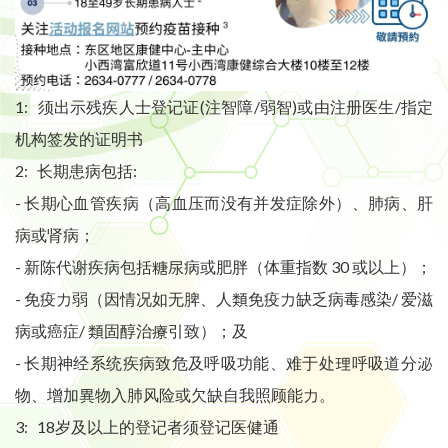
1: 须出示残疾人士登记证(注智障/弱智)或由注册医生/指定
机构签发的证明书
2: 长期患病包括:
- 长期心血管疾病（高血压而没有并发症除外）、肺病、肝
病或肾病；
- 新陈代谢疾病包括糖尿病或肥胖（体重指数 30 或以上）；
- 免疫力弱（因情况如无脾、人類免疫力缺乏病毒感染/ 爱滋
病或癌症/ 類固醇治療引致）；及
- 长期神经系统疾病致危及呼吸功能、难于处理呼吸道分泌
物、增加異物入肺风险或欠缺自我照顾能力。
3: 18岁及以上的登记者须登记医健通