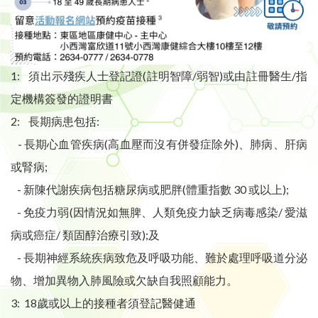
1: 須出示殘疾人士登記證(註明智障/弱智)或由註冊醫生/指
定機構簽發的證明書
2: 長期病患包括:
- 長期心血管疾病(高血壓而沒有併發症除外)、肺病、肝病
或腎病;
- 新陳代謝疾病包括糖尿病或肥胖(體重指數 30 或以上);
- 免疫力弱(因情況如無脾、人類免疫力缺乏病毒感染/ 愛滋
病或癌症/ 類固醇治療引致);及
- 長期神經系統疾病致危及呼吸功能、難於處理呼吸道分泌
物、增加異物入肺風險或欠缺自我照顧能力。
3: 18歲或以上的接種者須登記醫健通