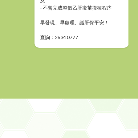
及
- 不曾完成整個乙肝疫苗接種程序
早發現、早處理、護肝保平安！
查詢：2634 0777