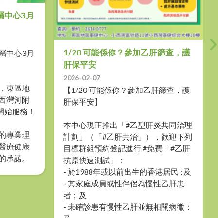
屬中心3月
1/20 可能係你？參加乙肝篩查，護
屬中心3月
肝保平安
2026-02-07
，東區地
【1/20 可能係你？參加乙肝篩查，護
西灣河附
肝保平安】
 開始服務！
本中心現正推出「#乙型肝炎共同治理
的專業理
計劃」（「#乙肝共治」），歡迎下列
醫療健康
目標群組預約登記進行 #免費「#乙肝
的承諾。
抗原快速測試」：
- 於1988年或以前出生的香港居民 ; 及
- 其家庭成員或性伴侶為慢性乙肝患
者；及
- 未確診患有慢性乙肝並無相關病徵；