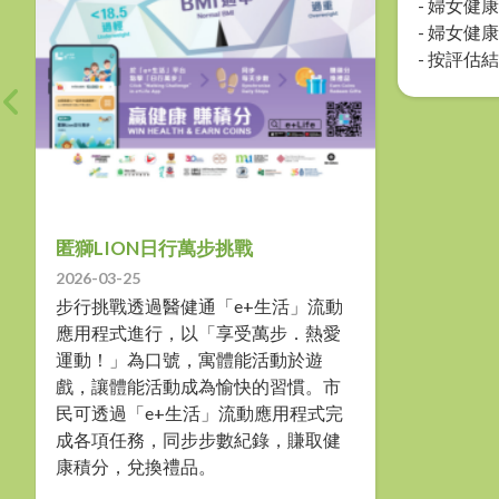
- 婦女健
- 婦女健
- 按評估
匿獅LION日行萬步挑戰
2026-03-25
步行挑戰透過醫健通「e+生活」流動
應用程式進行，以「享受萬步．熱愛
運動！」為口號，寓體能活動於遊
戲，讓體能活動成為愉快的習慣。市
民可透過「e+生活」流動應用程式完
成各項任務，同步步數紀錄，賺取健
康積分，兌換禮品。