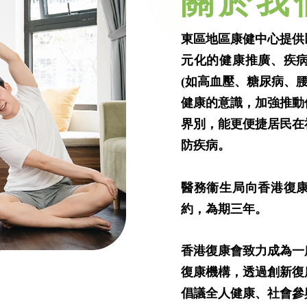
關於我
東區地區康健中心提供
元化的健康推廣、疾
(如高血壓、糖尿病、
健康的意識，加強推動
界別，能更便捷居民在
防疾病。
醫務衞生局向香港復
約，為期三年。
香港復康會致力成為一
復康機構，透過創新復
倡議全人健康、社會參